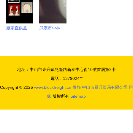
9127-3全
作
解析
廠家直供圣
武漢市中林
來家瓷 燈
園林水下燈
飾行業的品
具產品列表
質之選與世
界工廠網信
地址：中山市東升鎮兆隆路新泰中心街10號首層第2卡
息庫的價值
電話：1379024**
Copyright © 2026
www.blockfreight.cn
燈飾
中山市景旺貿易有限公司
燈
飾
版權所有
Sitemap