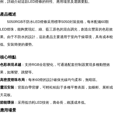
例，詳細介紹這款LED燈條的特性、應用場景及選購要點。
產品概述
5050RGB不防水LED燈條采用標準5050封裝規格，每米配備60顆
LED燈珠，能夠實現紅、綠、藍三原色的混合調光，創造出豐富的色彩效
果。由于不防水的設計，這款產品主要適用于室內干燥環境，具有成本較
低、安裝簡便的優勢。
核心特點
色彩表現卓越
：支持RGB全彩變化，可通過配套控制器實現多種動態效
果，如漸變、跳變等。
高密度燈珠布局
：每米60燈的設計確保光線均勻柔和，無暗區。
靈活安裝
：背面自帶背膠，可輕松粘貼于多種平整表面，如櫥柜、展柜或
天花板。
節能環保
：采用低功耗LED技術，壽命長，維護成本低。
應用場景