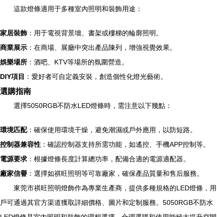
這款燈條適用于多種室內照明和裝飾用途：
家居裝飾
：用于電視背景墻、書架或樓梯的輪廓照明。
商業展示
：在商場、展廳中突出產品陳列，增強視覺效果。
娛樂場所
：酒吧、KTV等場所的氛圍營造。
DIY項目
：愛好者可自定義安裝，創造個性化燈光藝術。
選購指南
選擇5050RGB不防水LED燈條時，需注意以下幾點：
環境匹配
：確保使用環境干燥，避免潮濕或戶外應用，以防短路。
控制器兼容性
：確認控制器支持所需功能，如遙控、手機APP控制等。
電源要求
：根據燈條長度計算總功率，配備合適的電源適配器。
廠家信譽
：選擇如祺旺照明等可靠廠家，確保產品質量和售后服務。
東莞市祺旺照明燈飾作為專業生產商，提供多種規格的LED燈條，用
戶可通過其官方渠道獲取詳細價格、圖片和定制服務。5050RGB不防水