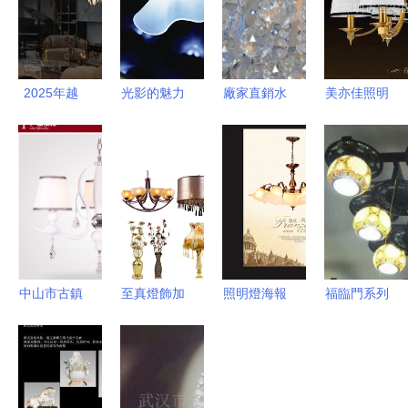
2025年越
光影的魅力
廠家直銷水
美亦佳照明
南奢華燈飾
探索現代燈
晶LED吸頂
全銅歐式吊
新風尚 一
飾的設計美
燈 點亮家
燈，點亮復
場光影與設
學與生活哲
居美學的璀
古雅致的家
計的極致探
學
璨之選
居空間
索
中山市古鎮
至真燈飾加
照明燈海報
福臨門系列
美中燈飾廠
盟 點亮財
設計 點亮
陶瓷燈飾
廠家直銷歐
富之路，共
品牌營銷新
融匯中式美
式簡約時尚
創燈飾行業
視界
學與現代照
鵝頭吊燈
新篇章
明的典雅之